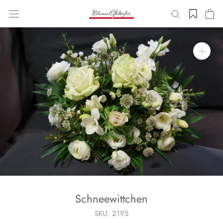
Zum
Inhalt
weitergehen
Schneewittchen
SKU:
2195